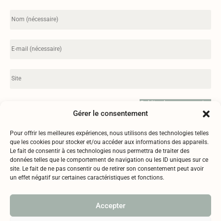
Gérer le consentement
Pour offrir les meilleures expériences, nous utilisons des technologies telles
que les cookies pour stocker et/ou accéder aux informations des appareils.
Le fait de consentir à ces technologies nous permettra de traiter des
données telles que le comportement de navigation ou les ID uniques sur ce
Mentions légales
site. Le fait de ne pas consentir ou de retirer son consentement peut avoir
Politique de confidentialité
un effet négatif sur certaines caractéristiques et fonctions.
RGPD
l’abus d’alcool est dangereux pour la santé, à consommer avec
Accepter
modération
Copyright © 2025 Chateau des Fontanelles