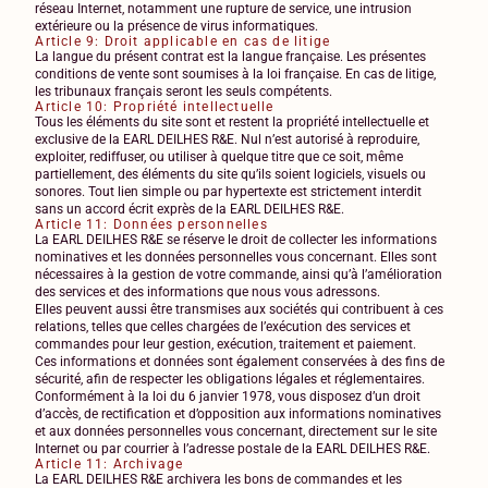
réseau Internet, notamment une rupture de service, une intrusion
extérieure ou la présence de virus informatiques.
Article 9: Droit applicable en cas de litige
La langue du présent contrat est la langue française. Les présentes
conditions de vente sont soumises à la loi française. En cas de litige,
les tribunaux français seront les seuls compétents.
Article 10: Propriété intellectuelle
Tous les éléments du site sont et restent la propriété intellectuelle et
exclusive de la EARL DEILHES R&E. Nul n’est autorisé à reproduire,
exploiter, rediffuser, ou utiliser à quelque titre que ce soit, même
partiellement, des éléments du site qu’ils soient logiciels, visuels ou
sonores. Tout lien simple ou par hypertexte est strictement interdit
sans un accord écrit exprès de la EARL DEILHES R&E.
Article 11: Données personnelles
La EARL DEILHES R&E se réserve le droit de collecter les informations
nominatives et les données personnelles vous concernant. Elles sont
nécessaires à la gestion de votre commande, ainsi qu’à l’amélioration
des services et des informations que nous vous adressons.
Elles peuvent aussi être transmises aux sociétés qui contribuent à ces
relations, telles que celles chargées de l’exécution des services et
commandes pour leur gestion, exécution, traitement et paiement.
Ces informations et données sont également conservées à des fins de
sécurité, afin de respecter les obligations légales et réglementaires.
Conformément à la loi du 6 janvier 1978, vous disposez d’un droit
d’accès, de rectification et d’opposition aux informations nominatives
et aux données personnelles vous concernant, directement sur le site
Internet ou par courrier à l’adresse postale de la EARL DEILHES R&E.
Article 11: Archivage
La EARL DEILHES R&E archivera les bons de commandes et les