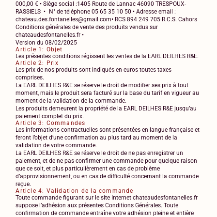
000,00 € • Siège social :1405 Route de Lannac 46090 TRESPOUX-
RASSIELS • N° de téléphone 05 65 35 10 50 • Adresse email :
chateau.des.fontanelles@gmail.com• RCS 894 249 705 R.C.S. Cahors
Conditions générales de vente des produits vendus sur
chateaudesfontanelles.fr •
Version du 08/02/2025
Article 1: Objet
Les présentes conditions régissent les ventes de la EARL DEILHES R&E.
Article 2: Prix
Les prix de nos produits sont indiqués en euros toutes taxes
comprises.
La EARL DEILHES R&E se réserve le droit de modifier ses prix à tout
moment, mais le produit sera facturé sur la base du tarif en vigueur au
moment de la validation de la commande.
Les produits demeurent la propriété de la EARL DEILHES R&E jusqu’au
paiement complet du prix.
Article 3: Commandes
Les informations contractuelles sont présentées en langue française et
feront l’objet d’une confirmation au plus tard au moment de la
validation de votre commande.
La EARL DEILHES R&E se réserve le droit de ne pas enregistrer un
paiement, et de ne pas confirmer une commande pour quelque raison
que ce soit, et plus particulièrement en cas de problème
d’approvisionnement, ou en cas de difficulté concernant la commande
reçue.
Article 4: Validation de la commande
Toute commande figurant sur le site Internet chateaudesfontanelles.fr
suppose l’adhésion aux présentes Conditions Générales. Toute
confirmation de commande entraîne votre adhésion pleine et entière