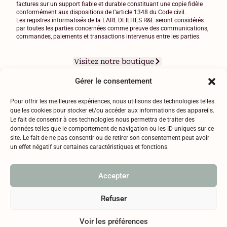
factures sur un support fiable et durable constituant une copie fidèle
conformément aux dispositions de l’article 1348 du Code civil.
Les registres informatisés de la EARL DEILHES R&E seront considérés
par toutes les parties concernées comme preuve des communications,
commandes, paiements et transactions intervenus entre les parties.
Visitez notre boutique
Gérer le consentement
Pour offrir les meilleures expériences, nous utilisons des technologies telles
que les cookies pour stocker et/ou accéder aux informations des appareils.
Le fait de consentir à ces technologies nous permettra de traiter des
données telles que le comportement de navigation ou les ID uniques sur ce
Mentions légales
site. Le fait de ne pas consentir ou de retirer son consentement peut avoir
Politique de confidentialité
un effet négatif sur certaines caractéristiques et fonctions.
RGPD
l’abus d’alcool est dangereux pour la santé, à consommer avec
Accepter
modération
Copyright © 2025 Chateau des Fontanelles
Refuser
Conditions Générale de Vente
Contact
Voir les préférences