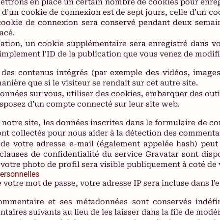
ttrons en place un certain nombre de cookies pour enreg
 d’un cookie de connexion est de sept jours, celle d’un coo
 cookie de connexion sera conservé pendant deux semain
acé.
cation, un cookie supplémentaire sera enregistré dans v
mplement l’ID de la publication que vous venez de modifier
e des contenus intégrés (par exemple des vidéos, images
ière que si le visiteur se rendait sur cet autre site.
onnées sur vous, utiliser des cookies, embarquer des outils
sposez d’un compte connecté sur leur site web.
otre site, les données inscrites dans le formulaire de co
sont collectés pour nous aider à la détection des commenta
de votre adresse e-mail (également appelée hash) peut
s clauses de confidentialité du service Gravatar sont disp
votre photo de profil sera visible publiquement à coté de
personnelles
votre mot de passe, votre adresse IP sera incluse dans l’e-
ommentaire et ses métadonnées sont conservés indéfi
res suivants au lieu de les laisser dans la file de modér