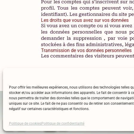
Pour les comptes qui s’inscrivent sur n
profil. Tous les comptes peuvent voir
identifiant). Les gestionnaires du site p
Les droits que vous avez sur vos données
Si vous avez un compte ou si vous avez 
les données personnelles que nous po
demander la suppression , par voie p
stockées à des fins administratives, lég
Transmission de vos données personnelles
Les commentaires des visiteurs peuvent 
Pour offrir les meilleures expériences, nous utilisons des technologies telles q
stocker et/ou accéder aux informations des appareils. Le fait de consentir à c
nous permettra de traiter des données telles que le comportement de navigati
Mentions légales
l’a
uniques sur ce site. Le fait de ne pas consentir ou de retirer son consentement
Politique de confidentialité
négatif sur certaines caractéristiques et fonctions.
RGPD
Politique de cookies
Politique de confidentialité