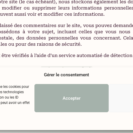
otre site (le cas échéant), nous stockons également les 
, modifier ou supprimer leurs informations personnelle
euvent aussi voir et modifier ces informations.
laissé des commentaires sur le site, vous pouvez demande
ssédons à votre sujet, incluant celles que vous nous
ostale, des données personnelles vous concernant. Ce
ales ou pour des raisons de sécurité.
être vérifiés à l’aide d’un service automatisé de détectio
Le chateau des Fontanelles
Gérer le consentement
ue les cookies pour
es technologies
on ou les ID
Accepter
bus d’alcool est dangereux pour la santé, à consommer avec modéra
 peut avoir un effet
Copyright © 2025 Chateau des Fontanelles