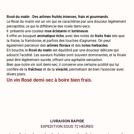
Rosé du matin :
Des arômes fruités intenses, frais et gourmands
.
Le Rosé du matin est un vin qui se caractérise par une douceur légèrement
perceptible, ce qui le différencie des rosés demi-secs.
Il présente une couleur
rose éclatante
et
lumineuse
.
Il offre un bouquet
aromatique riche
, avec des notes de
fruits frais
tels que
la fraise, la framboise, et parfois des touches d’agrumes. On peut
également percevoir des
arômes floraux
et des
notes herbacées
.
En bouche, le
Rosé du matin
est équilibré par une douceur délicate qui
adoucit l’acidité. Les saveurs fruitées sont souvent dominantes, et la finale
peut être légèrement sucrée, offrant une agréable sensation.
Bien que notre vin soit demi-sec, il conserve une certaine acidité qui lui
confère de la
fraîcheur
et de la
vivacité
, permettant de bien l’associer avec
divers plats.
Un vin Rosé demi-sec à boire bien frais.
LIVRAISON RAPIDE
EXPEDITION SOUS 72 HEURES