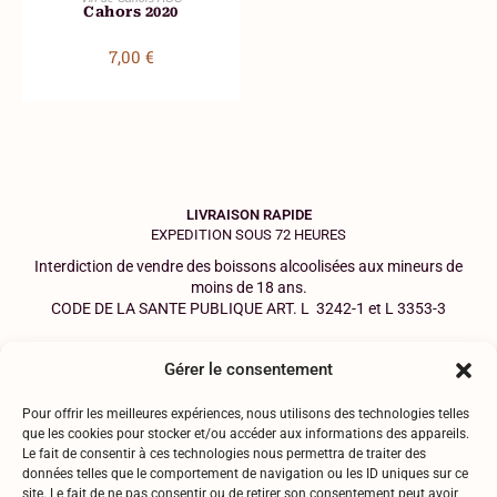
Cahors 2020
7,00
€
LIVRAISON RAPIDE
EXPEDITION SOUS 72 HEURES
Interdiction de vendre des boissons alcoolisées aux mineurs de
moins de 18 ans.
CODE DE LA SANTE PUBLIQUE ART.
L 3242-1
et
L 3353-3
SERVICE CLIENT
Gérer le consentement
06.18.75.19.43
Pour offrir les meilleures expériences, nous utilisons des technologies telles
que les cookies pour stocker et/ou accéder aux informations des appareils.
Mentions légales
Le fait de consentir à ces technologies nous permettra de traiter des
Politique de confidentialité
données telles que le comportement de navigation ou les ID uniques sur ce
RGPD
site. Le fait de ne pas consentir ou de retirer son consentement peut avoir