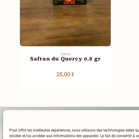
AJOUTER AU PANIER
Safran
Safran du Quercy 0.8 gr
25,00
€
Mentions légales
l’a
Politique de confidentialité
RGPD
Pour offrir les meilleures expériences, nous utilisons des technologies telles q
stocker et/ou accéder aux informations des appareils. Le fait de consentir à c